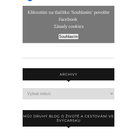
Kliknutím na tlačítko 'Souhlasím' povolíte
Facebook
Zásady cookies
Souhlasím
ARCHIVY
MŮJ DRUHÝ BLOG O ŽIVOTĚ A CESTOVÁNÍ VE
ŠVÝCARSKU