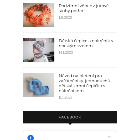
Podzimní věnec z jutové
stuhy potřetí
1.9.2023
Dětská čepice a nákrčník s
norským vzorem
14.1.2023
Návod na pletení pro
začátečníky: jednoduchá
dětská zimní čepička s
nákrčníkem
11.1.2023
FACEBOOK